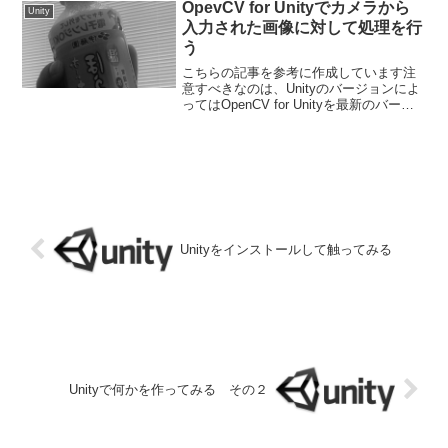
計していないのが悪いのですが、、どう
OpevCV for Unityでカメラから
Unity
やったかというと、Can...
入力された画像に対して処理を行
う
こちらの記事を参考に作成しています注
意すべきなのは、Unityのバージョンによ
ってはOpenCV for Unityを最新のバージ
ョンに更新しないとエラーになる事気付
かずに小一時間無駄にしました・・これ
を元にカメラの利用などを進めて行きま
す...
Unityをインストールして触ってみる
Unityで何かを作ってみる その２