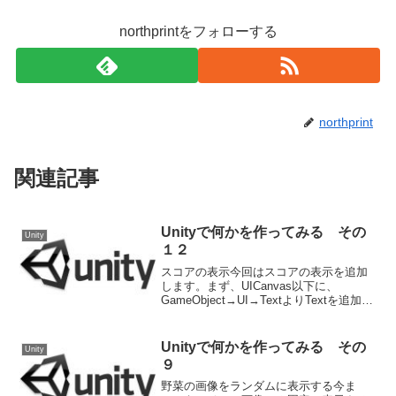
northprintをフォローする
northprint
関連記事
Unityで何かを作ってみる その
Unity
１２
スコアの表示今回はスコアの表示を追加
します。まず、UICanvas以下に、
GameObject→UI→TextよりTextを追加し
ます。名前はScoreTextとします。インス
ペクタで位置、サイズ、フォントの大き
さを調整し、右揃えにします。...
Unityで何かを作ってみる その
Unity
９
野菜の画像をランダムに表示する今ま