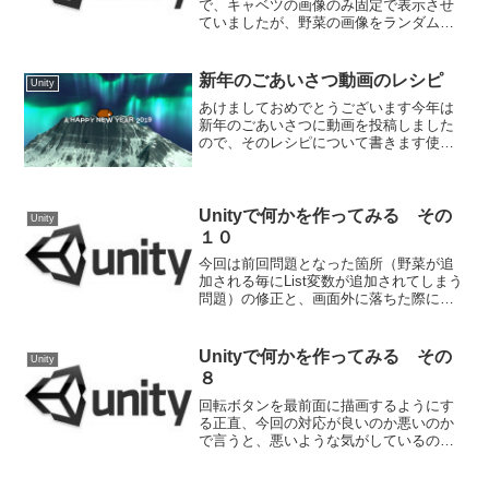
で、キャベツの画像のみ固定で表示させ
ていましたが、野菜の画像をランダムで
表示させるように変更します。まず変更
したスクリプトが以下になります。
VegetableSprite.cs-略-//野菜のリスト
新年のごあいさつ動画のレシピ
Unity
List...
あけましておめでとうございます今年は
新年のごあいさつに動画を投稿しました
ので、そのレシピについて書きます使っ
たツールについて使ったツールはUnity、
iMovie、初音ミクV3、Piskelというwebサ
ービスの4つです基本となる箇所はUn...
Unityで何かを作ってみる その
Unity
１０
今回は前回問題となった箇所（野菜が追
加される毎にList変数が追加されてしまう
問題）の修正と、画面外に落ちた際にゲ
ームオーバーにする対応を行います。
GameManagerに野菜のリストを持たせる
野菜のクラスに野菜の種類のリストを持
Unityで何かを作ってみる その
Unity
たせている...
８
回転ボタンを最前面に描画するようにす
る正直、今回の対応が良いのか悪いのか
で言うと、悪いような気がしているので
すが、一応やりたいことは実現出来たの
で、その方法を書きます。間違いなく設